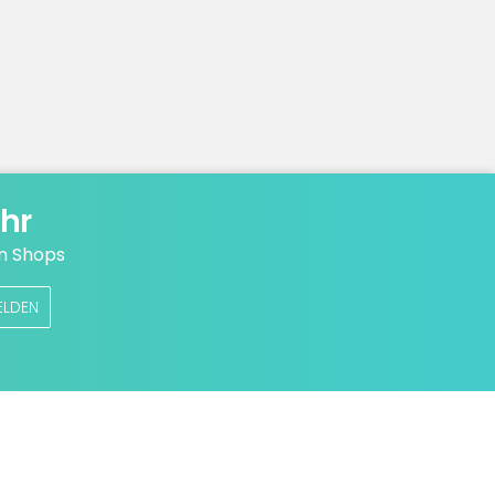
hr
n Shops
ELDEN