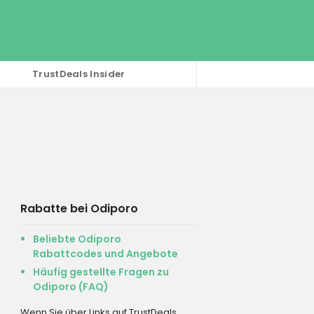
TrustDeals Insider
Rabatte bei Odiporo
Beliebte Odiporo
Rabattcodes und Angebote
Häufig gestellte Fragen zu
Odiporo (FAQ)
Wenn Sie über Links auf TrustDeals