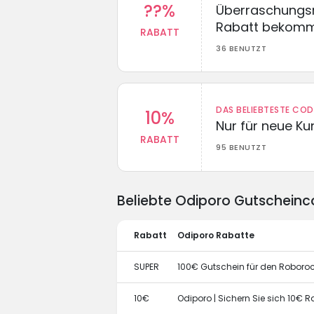
??%
Überraschungsr
Rabatt bekom
RABATT
36 BENUTZT
DAS BELIEBTESTE CO
10%
Nur für neue K
RABATT
95 BENUTZT
Beliebte Odiporo Gutscheinc
Rabatt
Odiporo Rabatte
SUPER
100€ Gutschein für den Roboroc
10€
Odiporo | Sichern Sie sich 10€ 