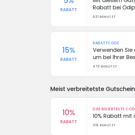
5%
Mit diesem Guts
Rabatt bei Odi
RABATT
621 BENUTZT
RABATTCODE
15%
Verwenden Sie 
um bei Ihrer Be
RABATT
470 BENUTZT
Meist verbreitetste Gutschei
DAS BELIEBTESTE CO
10%
10% Rabatt mit
RABATT
315 BENUTZT