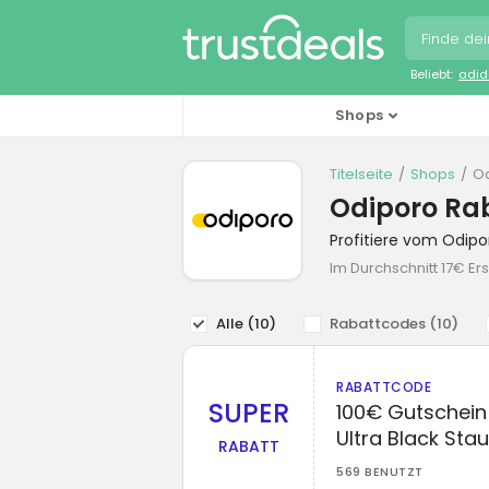
Beliebt:
adid
Shops
Titelseite
Shops
O
Odiporo Ra
Profitiere vom Odip
Im Durchschnitt 17€ Er
Alle (
10
)
Rabattcodes (
10
)
RABATTCODE
SUPER
100€ Gutschein
Ultra Black St
RABATT
569 BENUTZT