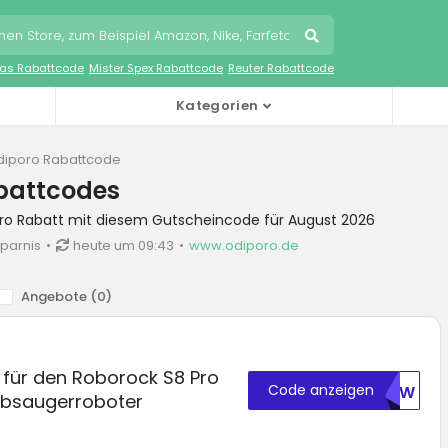
as Rabattcode
Mister Spex Rabattcode
Reuter Rabattcode
Kategorien
diporo Rabattcode
battcodes
oro Rabatt mit diesem Gutscheincode für August 2026
sparnis
heute um 09:43
www.odiporo.de
Angebote (
0
)
 für den Roborock S8 Pro
Code anzeigen
B3JW
aubsaugerroboter