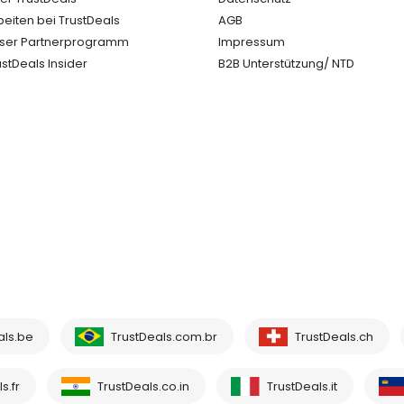
beiten bei TrustDeals
AGB
ser Partnerprogramm
Impressum
ustDeals Insider
B2B Unterstützung/ NTD
als.be
TrustDeals.com.br
TrustDeals.ch
s.fr
TrustDeals.co.in
TrustDeals.it