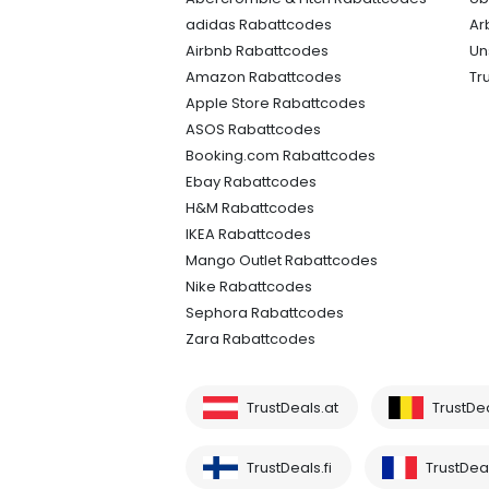
adidas Rabattcodes
Ar
Airbnb Rabattcodes
Un
Amazon Rabattcodes
Tr
Apple Store Rabattcodes
ASOS Rabattcodes
Booking.com Rabattcodes
Ebay Rabattcodes
H&M Rabattcodes
IKEA Rabattcodes
Mango Outlet Rabattcodes
Nike Rabattcodes
Sephora Rabattcodes
Zara Rabattcodes
TrustDeals.at
TrustDe
TrustDeals.fi
TrustDeal