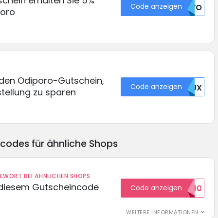
chein erhalten Sie 5%
Code anzeigen
VUVO
poro
den Odiporo-Gutschein,
Code anzeigen
MDUX
stellung zu sparen
ncodes für ähnliche Shops
DEWORT BEI ÄHNLICHEN SHOPS
 diesem Gutscheincode
Code anzeigen
EXTRA10
WEITERE INFORMATIONEN