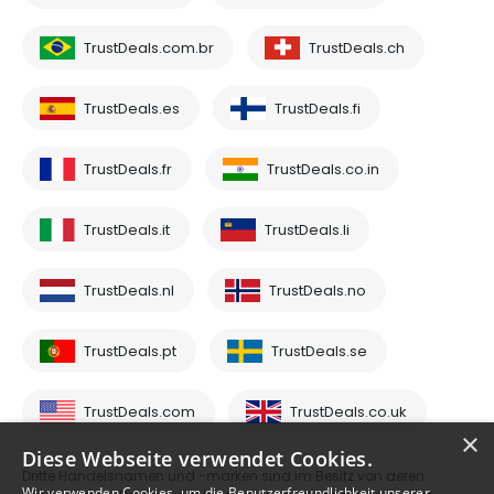
TrustDeals.com.br
TrustDeals.ch
TrustDeals.es
TrustDeals.fi
TrustDeals.fr
TrustDeals.co.in
TrustDeals.it
TrustDeals.li
TrustDeals.nl
TrustDeals.no
TrustDeals.pt
TrustDeals.se
TrustDeals.com
TrustDeals.co.uk
×
Diese Webseite verwendet Cookies.
Dritte Handelsnamen und -marken sind im Besitz von deren
Wir verwenden Cookies, um die Benutzerfreundlichkeit unserer