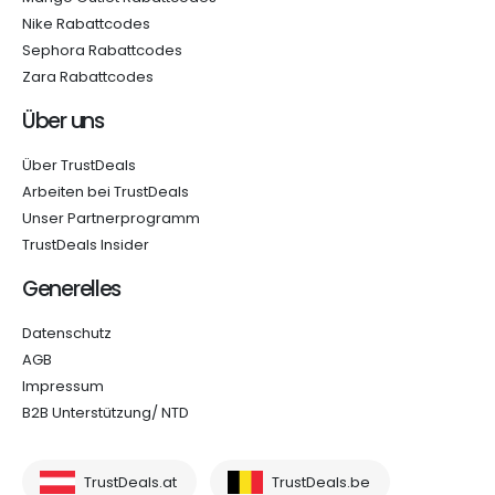
Nike Rabattcodes
Sephora Rabattcodes
Zara Rabattcodes
Über uns
Über TrustDeals
Arbeiten bei TrustDeals
Unser Partnerprogramm
TrustDeals Insider
Generelles
Datenschutz
AGB
Impressum
B2B Unterstützung/ NTD
TrustDeals.at
TrustDeals.be