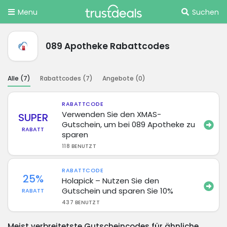
Menu
Suchen
089 Apotheke Rabattcodes
Alle (
7
)
Rabattcodes (
7
)
Angebote (
0
)
RABATTCODE
Verwenden Sie den XMAS-
SUPER
Gutschein, um bei 089 Apotheke zu
RABATT
sparen
118 BENUTZT
RABATTCODE
25%
Holapick – Nutzen Sie den
Gutschein und sparen Sie 10%
RABATT
437 BENUTZT
Meist verbreitetste Gutscheincodes für ähnliche