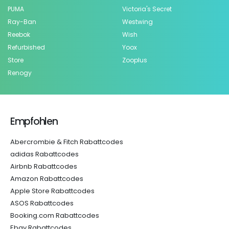
PUMA
Victoria's Secret
Ray-Ban
Westwing
Reebok
Wish
Refurbished
Yoox
Store
Zooplus
Renogy
Empfohlen
Abercrombie & Fitch Rabattcodes
adidas Rabattcodes
Airbnb Rabattcodes
Amazon Rabattcodes
Apple Store Rabattcodes
ASOS Rabattcodes
Booking.com Rabattcodes
Ebay Rabattcodes