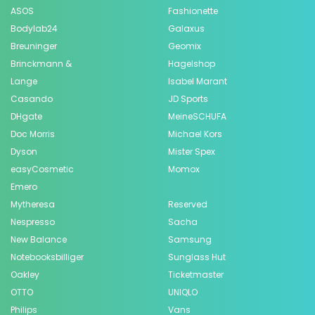
ASOS
Fashionette
Bodylab24
Galaxus
Breuninger
Geomix
Brinckmann &
Hagelshop
Lange
Isabel Marant
Casando
JD Sports
DHgate
MeineSCHUFA
Doc Morris
Michael Kors
Dyson
Mister Spex
easyCosmetic
Momox
Emero
Mytheresa
Reserved
Nespresso
Sacha
New Balance
Samsung
Notebooksbilliger
Sunglass Hut
Oakley
Ticketmaster
OTTO
UNIQLO
Philips
Vans