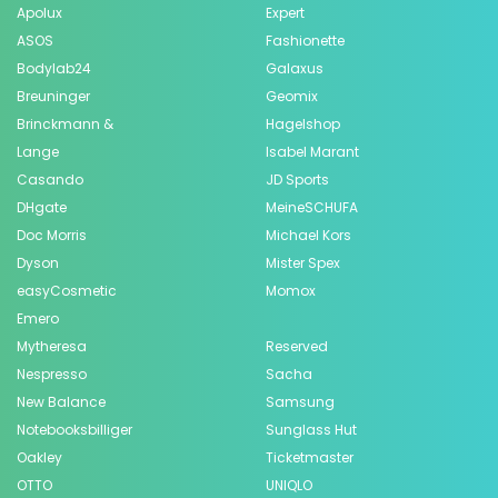
Apolux
Expert
ASOS
Fashionette
Bodylab24
Galaxus
Breuninger
Geomix
Brinckmann &
Hagelshop
Lange
Isabel Marant
Casando
JD Sports
DHgate
MeineSCHUFA
Doc Morris
Michael Kors
Dyson
Mister Spex
easyCosmetic
Momox
Emero
Mytheresa
Reserved
Nespresso
Sacha
New Balance
Samsung
Notebooksbilliger
Sunglass Hut
Oakley
Ticketmaster
OTTO
UNIQLO