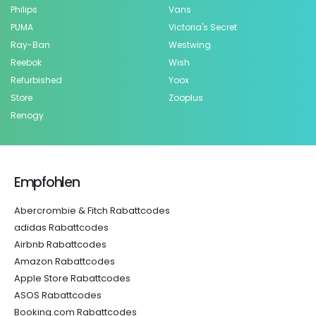
Philips
Vans
PUMA
Victoria's Secret
Ray-Ban
Westwing
Reebok
Wish
Refurbished
Yoox
Store
Zooplus
Renogy
Empfohlen
Abercrombie & Fitch Rabattcodes
adidas Rabattcodes
Airbnb Rabattcodes
Amazon Rabattcodes
Apple Store Rabattcodes
ASOS Rabattcodes
Booking.com Rabattcodes