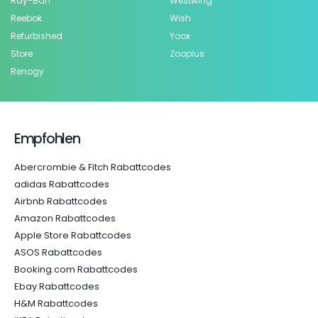
Ray-Ban
Westwing
Reebok
Wish
Refurbished
Yoox
Store
Zooplus
Renogy
Empfohlen
Abercrombie & Fitch Rabattcodes
adidas Rabattcodes
Airbnb Rabattcodes
Amazon Rabattcodes
Apple Store Rabattcodes
ASOS Rabattcodes
Booking.com Rabattcodes
Ebay Rabattcodes
H&M Rabattcodes