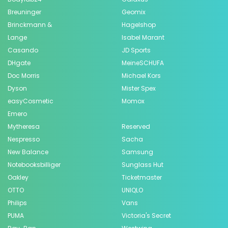
Breuninger
Geomix
Brinckmann &
Hagelshop
Lange
Isabel Marant
Casando
JD Sports
DHgate
MeineSCHUFA
Doc Morris
Michael Kors
Dyson
Mister Spex
easyCosmetic
Momox
Emero
Mytheresa
Reserved
Nespresso
Sacha
New Balance
Samsung
Notebooksbilliger
Sunglass Hut
Oakley
Ticketmaster
OTTO
UNIQLO
Philips
Vans
PUMA
Victoria's Secret