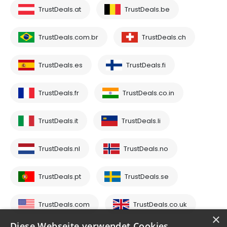
TrustDeals.at
TrustDeals.be
TrustDeals.com.br
TrustDeals.ch
TrustDeals.es
TrustDeals.fi
TrustDeals.fr
TrustDeals.co.in
TrustDeals.it
TrustDeals.li
TrustDeals.nl
TrustDeals.no
TrustDeals.pt
TrustDeals.se
TrustDeals.com
TrustDeals.co.uk
×
Diese Webseite verwendet Cookies.