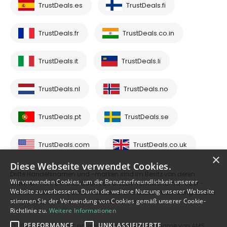
TrustDeals.es
TrustDeals.fi
TrustDeals.fr
TrustDeals.co.in
TrustDeals.it
TrustDeals.li
TrustDeals.nl
TrustDeals.no
TrustDeals.pt
TrustDeals.se
TrustDeals.com
TrustDeals.co.uk
×
Diese Webseite verwendet Cookies.
Dritte Handelsnamen und -marken sind im Besitz von deren
Wir verwenden Cookies, um die Benutzerfreundlichkeit unserer
Unternehmen. Der Gebrauch von diesen Handelsnamen oder -
Website zu verbessern. Durch die weitere Nutzung unserer Webseite
marken heißt nicht, dass TrustDeals eine aktive Verbindung zu den
stimmen Sie der Verwendung von Cookies gemäß unserer Cookie-
Drittparteien hat oder deren Dienste anbietet.
Richtlinie zu.
Weitere Informationen
PERFORMANCE
UNKLASSIFIZIERTE
© 2026 TrustDeals ist ein eingetragener Handelsname von AMS