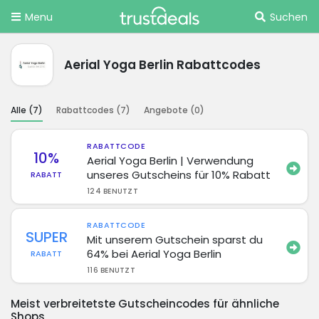
Menu
Suchen
Aerial Yoga Berlin Rabattcodes
Alle (
7
)
Rabattcodes (
7
)
Angebote (
0
)
RABATTCODE
10%
Aerial Yoga Berlin | Verwendung
unseres Gutscheins für 10% Rabatt
RABATT
124 BENUTZT
RABATTCODE
SUPER
Mit unserem Gutschein sparst du
64% bei Aerial Yoga Berlin
RABATT
116 BENUTZT
Meist verbreitetste Gutscheincodes für ähnliche
Shops