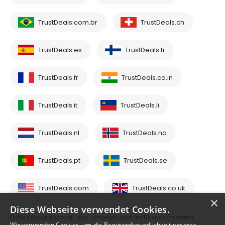
TrustDeals.com.br
TrustDeals.ch
TrustDeals.es
TrustDeals.fi
TrustDeals.fr
TrustDeals.co.in
TrustDeals.it
TrustDeals.li
TrustDeals.nl
TrustDeals.no
TrustDeals.pt
TrustDeals.se
TrustDeals.com
TrustDeals.co.uk
×
Diese Webseite verwendet Cookies.
Dritte Handelsnamen und -marken sind im Besitz von deren
Wir verwenden Cookies, um die Benutzerfreundlichkeit unserer