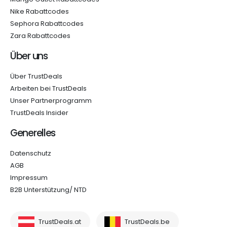
Nike Rabattcodes
Sephora Rabattcodes
Zara Rabattcodes
Über uns
Über TrustDeals
Arbeiten bei TrustDeals
Unser Partnerprogramm
TrustDeals Insider
Generelles
Datenschutz
AGB
Impressum
B2B Unterstützung/ NTD
TrustDeals.at
TrustDeals.be