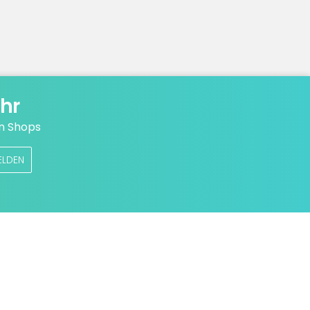
hr
n Shops
ELDEN