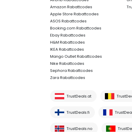
Amazon Rabattcodes
Tr
Apple Store Rabattcodes
ASOS Rabattcodes
Booking.com Rabattcodes
Ebay Rabattcodes
H&M Rabattcodes
IKEA Rabattcodes
Mango Outlet Rabattcodes
Nike Rabattcodes
Sephora Rabattcodes
Zara Rabattcodes
TrustDeals.at
TrustDe
TrustDeals.fi
TrustDeal
TrustDeals.no
TrustDe