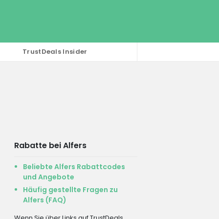
TrustDeals Insider
Rabatte bei Alfers
Beliebte Alfers Rabattcodes
und Angebote
Häufig gestellte Fragen zu
Alfers (FAQ)
Wenn Sie über Links auf TrustDeals