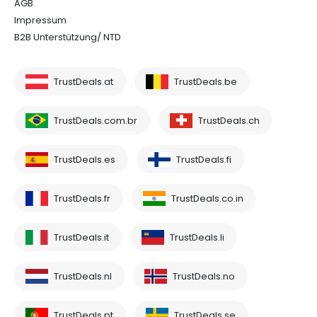
AGB
Impressum
B2B Unterstützung/ NTD
TrustDeals.at
TrustDeals.be
TrustDeals.com.br
TrustDeals.ch
TrustDeals.es
TrustDeals.fi
TrustDeals.fr
TrustDeals.co.in
TrustDeals.it
TrustDeals.li
TrustDeals.nl
TrustDeals.no
TrustDeals.pt
TrustDeals.se