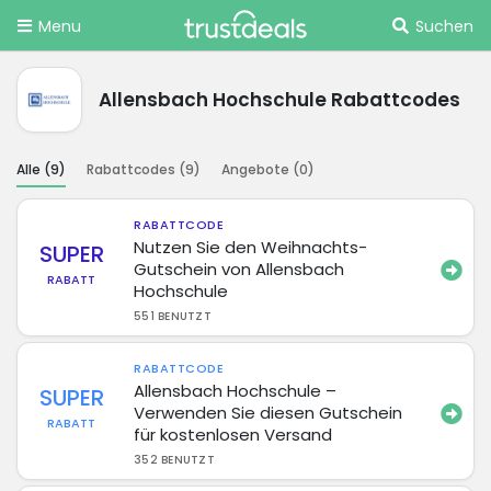
Menu
Suchen
Allensbach Hochschule Rabattcodes
Alle (
9
)
Rabattcodes (
9
)
Angebote (
0
)
RABATTCODE
Nutzen Sie den Weihnachts-
SUPER
Gutschein von Allensbach
RABATT
Hochschule
551 BENUTZT
RABATTCODE
Allensbach Hochschule –
SUPER
Verwenden Sie diesen Gutschein
RABATT
für kostenlosen Versand
352 BENUTZT