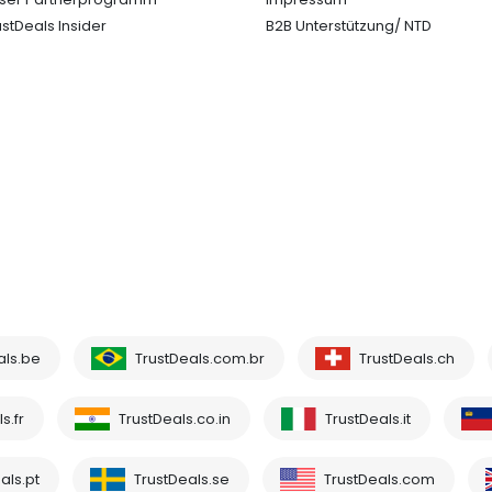
ustDeals Insider
B2B Unterstützung/ NTD
als.be
TrustDeals.com.br
TrustDeals.ch
s.fr
TrustDeals.co.in
TrustDeals.it
als.pt
TrustDeals.se
TrustDeals.com