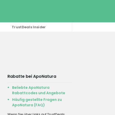
TrustDeals Insider
Rabatte bei ApoNatura
Beliebte ApoNatura
Rabattcodes und Angebote
Häufig gestellte Fragen zu
ApoNatura (FAQ)
Wenn Sie über Links auf TrustDeals