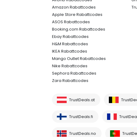
Amazon Rabattcodes
Tr
Apple Store Rabattcodes
ASOS Rabattcodes
Booking.com Rabattcodes
Ebay Rabattcodes
H&M Rabattcodes
IKEA Rabattcodes
Mango Outlet Rabattcodes
Nike Rabattcodes
Sephora Rabattcodes
Zara Rabattcodes
TrustDeals.at
TrustDe
TrustDeals.fi
TrustDeal
TrustDeals.no
TrustDe