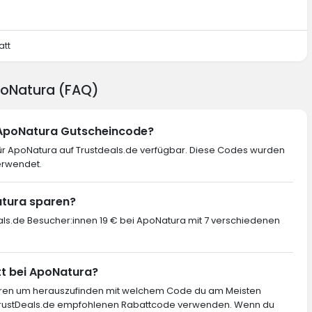
att
ApoNatura (FAQ)
n ApoNatura Gutscheincode?
ür ApoNatura auf Trustdeals.de verfügbar. Diese Codes wurden
erwendet.
atura sparen?
eals.de Besucher:innen 19 € bei ApoNatura mit 7 verschiedenen
tt bei ApoNatura?
ieren um herauszufinden mit welchem Code du am Meisten
 TrustDeals.de empfohlenen Rabattcode verwenden. Wenn du