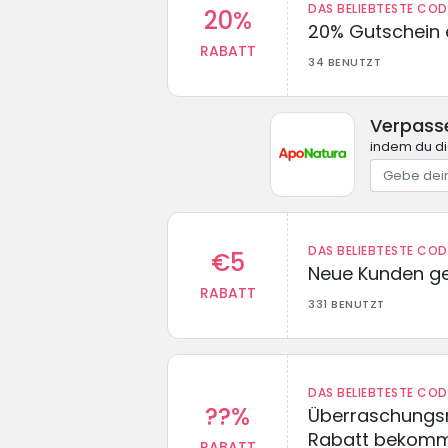
DAS BELIEBTESTE CO
20%
20% Gutschein 
RABATT
34 BENUTZT
Verpass
indem du di
DAS BELIEBTESTE CO
€5
Neue Kunden g
RABATT
331 BENUTZT
DAS BELIEBTESTE CO
??%
Überraschungsr
Rabatt bekom
RABATT