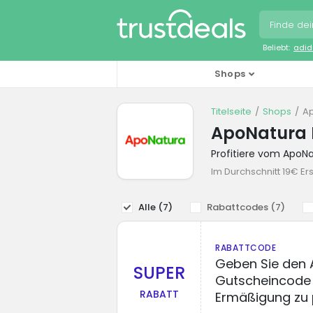
Beliebt:
adid
Shops
Titelseite
Shops
A
ApoNatura 
Profitiere vom ApoN
Im Durchschnitt 19€ Er
Alle (
7
)
Rabattcodes (
7
)
RABATTCODE
Geben Sie den
SUPER
Gutscheincode 
RABATT
Ermäßigung zu p