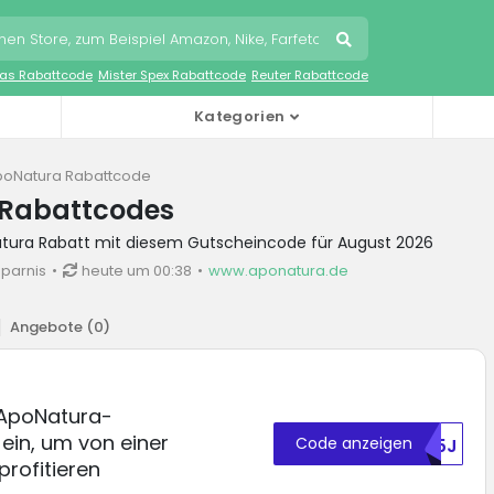
as Rabattcode
Mister Spex Rabattcode
Reuter Rabattcode
Kategorien
poNatura Rabattcode
Rabattcodes
atura Rabatt mit diesem Gutscheincode für August 2026
sparnis
heute um 00:38
www.aponatura.de
Angebote (
0
)
 ApoNatura-
ein, um von einer
Code anzeigen
RU5J
rofitieren