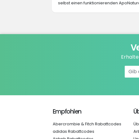
selbst einen funktionierenden ApoNatura
V
Erhalt
Empfohlen
Üb
Abercrombie & Fitch Rabattcodes
Üb
adidas Rabattcodes
Ar
Airbnb Rabattcodes
Un