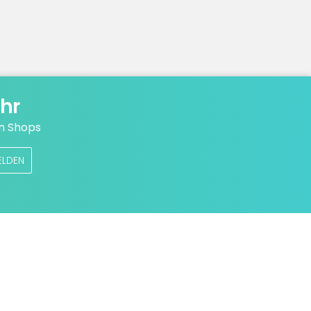
hr
n Shops
ELDEN