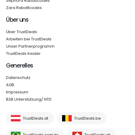
Sephora Rabattcodes
Zara Rabattcodes
Über uns
Über TrustDeals
Arbeiten bei TrustDeals
Unser Partnerprogramm
TrustDeals Insider
Generelles
Datenschutz
AGB
Impressum
B2B Unterstützung/ NTD
TrustDeals.at
TrustDeals.be
TrustDeals.com.br
TrustDeals.ch