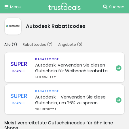
Menu
Suchen
Autodesk Rabattcodes
Alle (
7
)
Rabattcodes (
7
)
Angebote (
0
)
RABATTCODE
SUPER
Autodesk: Verwenden Sie diesen
Gutschein für Weihnachtsrabatte
RABATT
148 BENUTZT
RABATTCODE
SUPER
Autodesk – Verwenden Sie diese
Gutschein, um 26% zu sparen
RABATT
266 BENUTZT
Meist verbreitetste Gutscheincodes für ähnliche
Shops