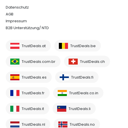
Datenschutz
AGB
Impressum
B2B Unterstützung/ NTD
TrustDeals.at
TrustDeals.be
TrustDeals.com.br
TrustDeals.ch
TrustDeals.es
TrustDeals.fi
TrustDeals.fr
TrustDeals.co.in
TrustDeals.it
TrustDeals.li
TrustDeals.nl
TrustDeals.no