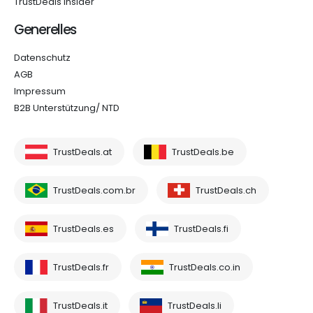
TrustDeals Insider
Generelles
Datenschutz
AGB
Impressum
B2B Unterstützung/ NTD
TrustDeals.at
TrustDeals.be
TrustDeals.com.br
TrustDeals.ch
TrustDeals.es
TrustDeals.fi
TrustDeals.fr
TrustDeals.co.in
TrustDeals.it
TrustDeals.li