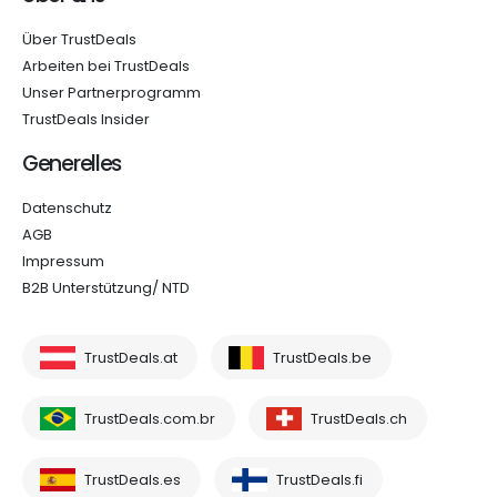
Über TrustDeals
Arbeiten bei TrustDeals
Unser Partnerprogramm
TrustDeals Insider
Generelles
Datenschutz
AGB
Impressum
B2B Unterstützung/ NTD
TrustDeals.at
TrustDeals.be
TrustDeals.com.br
TrustDeals.ch
TrustDeals.es
TrustDeals.fi