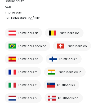
Datenschutz
AGB
Impressum
B2B Unterstützung/ NTD
TrustDeals.at
TrustDeals.be
TrustDeals.com.br
TrustDeals.ch
TrustDeals.es
TrustDeals.fi
TrustDeals.fr
TrustDeals.co.in
TrustDeals.it
TrustDeals.li
TrustDeals.nl
TrustDeals.no