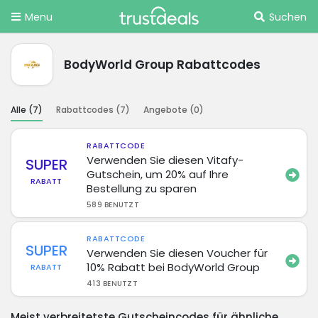
Menu
Suchen
BodyWorld Group Rabattcodes
Alle (
7
)
Rabattcodes (
7
)
Angebote (
0
)
RABATTCODE
Verwenden Sie diesen Vitafy-
SUPER
Gutschein, um 20% auf Ihre
RABATT
Bestellung zu sparen
589 BENUTZT
RABATTCODE
SUPER
Verwenden Sie diesen Voucher für
10% Rabatt bei BodyWorld Group
RABATT
413 BENUTZT
Meist verbreitetste Gutscheincodes für ähnliche