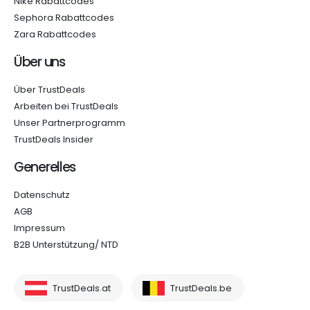
Nike Rabattcodes
Sephora Rabattcodes
Zara Rabattcodes
Über uns
Über TrustDeals
Arbeiten bei TrustDeals
Unser Partnerprogramm
TrustDeals Insider
Generelles
Datenschutz
AGB
Impressum
B2B Unterstützung/ NTD
TrustDeals.at
TrustDeals.be