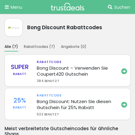
Menu
Suchen
Bong Discount Rabattcodes
Alle (
7
)
Rabattcodes (
7
)
Angebote (
0
)
RABATTCODE
SUPER
Bong Discount – Verwenden Sie
Coupert420 Gutschein
RABATT
384 BENUTZT
RABATTCODE
25%
Bong Discount: Nutzen Sie diesen
Gutschein für 25% Rabatt
RABATT
532 BENUTZT
Meist verbreitetste Gutscheincodes für ähnliche
Shops