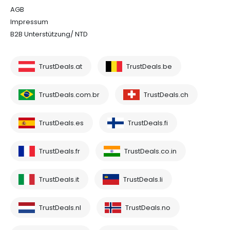
AGB
Impressum
B2B Unterstützung/ NTD
TrustDeals.at
TrustDeals.be
TrustDeals.com.br
TrustDeals.ch
TrustDeals.es
TrustDeals.fi
TrustDeals.fr
TrustDeals.co.in
TrustDeals.it
TrustDeals.li
TrustDeals.nl
TrustDeals.no