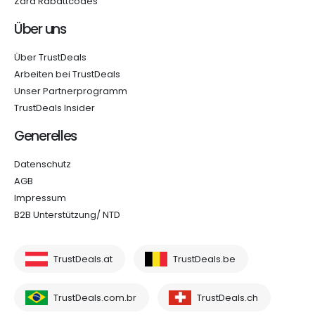
Zara Rabattcodes
Über uns
Über TrustDeals
Arbeiten bei TrustDeals
Unser Partnerprogramm
TrustDeals Insider
Generelles
Datenschutz
AGB
Impressum
B2B Unterstützung/ NTD
TrustDeals.at
TrustDeals.be
TrustDeals.com.br
TrustDeals.ch