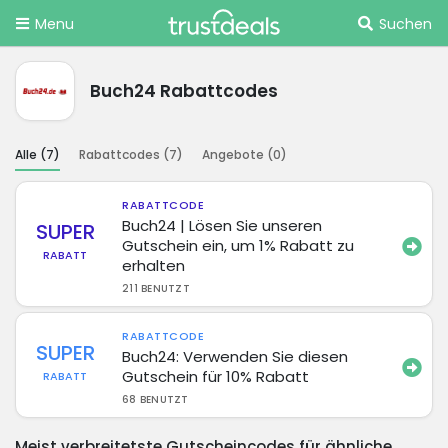
Menu
Suchen
Buch24 Rabattcodes
Alle (
7
)
Rabattcodes (
7
)
Angebote (
0
)
RABATTCODE
Buch24 | Lösen Sie unseren
SUPER
Gutschein ein, um 1% Rabatt zu
RABATT
erhalten
211 BENUTZT
RABATTCODE
SUPER
Buch24: Verwenden Sie diesen
Gutschein für 10% Rabatt
RABATT
68 BENUTZT
Meist verbreitetste Gutscheincodes für ähnliche