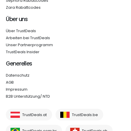
Sephora Rabattcodes
Zara Rabattcodes
Über uns
Über TrustDeals
Arbeiten bei TrustDeals
Unser Partnerprogramm
TrustDeals Insider
Generelles
Datenschutz
AGB
Impressum
B2B Unterstützung/ NTD
TrustDeals.at
TrustDeals.be
TrustDeals.com.br
TrustDeals.ch