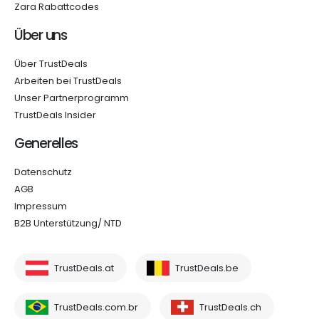
Zara Rabattcodes
Über uns
Über TrustDeals
Arbeiten bei TrustDeals
Unser Partnerprogramm
TrustDeals Insider
Generelles
Datenschutz
AGB
Impressum
B2B Unterstützung/ NTD
TrustDeals.at
TrustDeals.be
TrustDeals.com.br
TrustDeals.ch