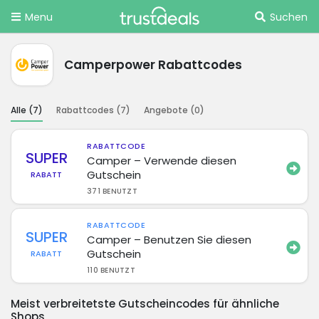
Menu
Suchen
Camperpower Rabattcodes
Alle (
7
)
Rabattcodes (
7
)
Angebote (
0
)
RABATTCODE
SUPER
Camper – Verwende diesen
Gutschein
RABATT
371 BENUTZT
RABATTCODE
SUPER
Camper – Benutzen Sie diesen
Gutschein
RABATT
110 BENUTZT
Meist verbreitetste Gutscheincodes für ähnliche
Shops