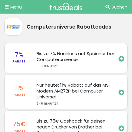
Menu
Suchen
Computeruniverse Rabattcodes
7%
Bis zu 7% Nachlass auf Speicher bei
Computeruniverse
RABATT
386 BENUTZT
Nur heute: 11% Rabatt auf das MSI
11%
Modern AM272P bei Computer
RABATT
Universe!
546 BENUTZT
Bis zu 75€ Cashback für deinen
75€
neuen Drucker von Brother bei
RABATT