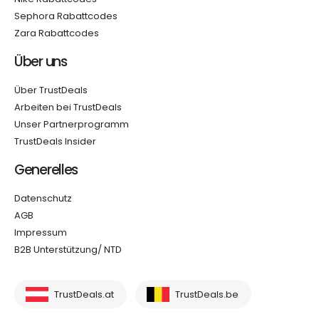
Sephora Rabattcodes
Zara Rabattcodes
Über uns
Über TrustDeals
Arbeiten bei TrustDeals
Unser Partnerprogramm
TrustDeals Insider
Generelles
Datenschutz
AGB
Impressum
B2B Unterstützung/ NTD
TrustDeals.at
TrustDeals.be