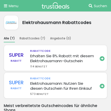
Menu
Suchen
Elektrohausmann Rabattcodes
Alle (
7
)
Rabattcodes (
7
)
Angebote (
0
)
RABATTCODE
SUPER
Erhalten Sie 8% Rabatt mit diesem
Elektrohausmann-Gutschein
RABATT
114 BENUTZT
RABATTCODE
SUPER
Elektrohausmann: Nutzen Sie
diesen Gutschein für Ihren Einkauf
RABATT
573 BENUTZT
Meist verbreitetste Gutscheincodes für ähnliche
Shops