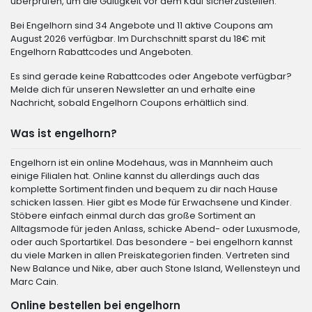
überprüfen, um die Gültigkeit vor dem Kauf sicherzustellen.
Bei Engelhorn sind 34 Angebote und 11 aktive Coupons am
August 2026 verfügbar. Im Durchschnitt sparst du 18€ mit
Engelhorn Rabattcodes und Angeboten.
Es sind gerade keine Rabattcodes oder Angebote verfügbar?
Melde dich für unseren Newsletter an und erhalte eine
Nachricht, sobald Engelhorn Coupons erhältlich sind.
Was ist engelhorn?
Engelhorn ist ein online Modehaus, was in Mannheim auch
einige Filialen hat. Online kannst du allerdings auch das
komplette Sortiment finden und bequem zu dir nach Hause
schicken lassen. Hier gibt es Mode für Erwachsene und Kinder.
Stöbere einfach einmal durch das große Sortiment an
Alltagsmode für jeden Anlass, schicke Abend- oder Luxusmode,
oder auch Sportartikel. Das besondere - bei engelhorn kannst
du viele Marken in allen Preiskategorien finden. Vertreten sind
New Balance und Nike, aber auch Stone Island, Wellensteyn und
Marc Cain.
Online bestellen bei engelhorn