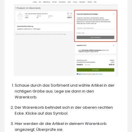
Schaue durch das Sortiment und wähle Artikel in der
richtigen Größe aus. Lege sie dann in den
Warenkorb.
Der Warenkorb befindet sich in der oberen rechten
Ecke. Klicke auf das Symbol.
Hier werden dir die Artikel in deinem Warenkorb
angezeigt. Überprüfe sie.