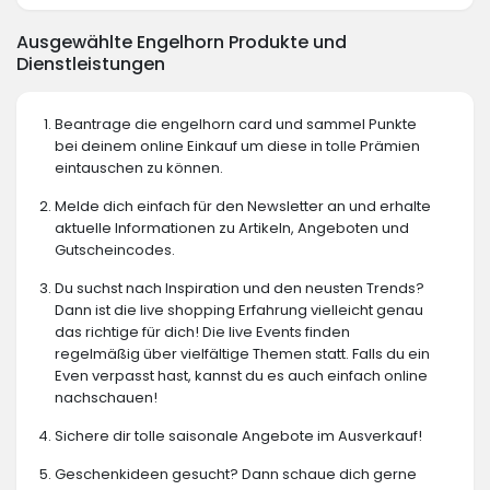
Ausgewählte Engelhorn Produkte und
Dienstleistungen
Beantrage die engelhorn card und sammel Punkte
bei deinem online Einkauf um diese in tolle Prämien
eintauschen zu können.
Melde dich einfach für den Newsletter an und erhalte
aktuelle Informationen zu Artikeln, Angeboten und
Gutscheincodes.
Du suchst nach Inspiration und den neusten Trends?
Dann ist die live shopping Erfahrung vielleicht genau
das richtige für dich! Die live Events finden
regelmäßig über vielfältige Themen statt. Falls du ein
Even verpasst hast, kannst du es auch einfach online
nachschauen!
Sichere dir tolle saisonale Angebote im Ausverkauf!
Geschenkideen gesucht? Dann schaue dich gerne