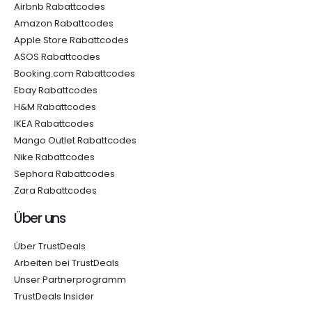
Airbnb Rabattcodes
Amazon Rabattcodes
Apple Store Rabattcodes
ASOS Rabattcodes
Booking.com Rabattcodes
Ebay Rabattcodes
H&M Rabattcodes
IKEA Rabattcodes
Mango Outlet Rabattcodes
Nike Rabattcodes
Sephora Rabattcodes
Zara Rabattcodes
Über uns
Über TrustDeals
Arbeiten bei TrustDeals
Unser Partnerprogramm
TrustDeals Insider