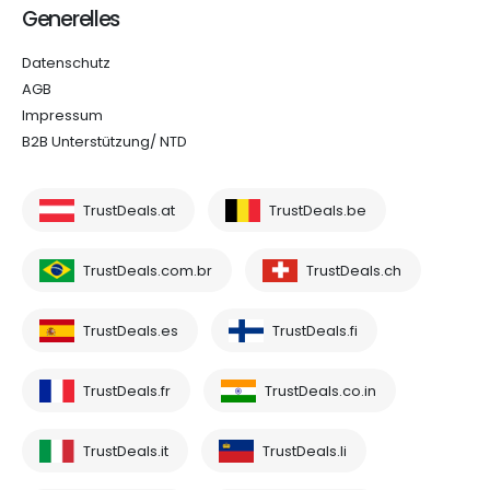
Generelles
Datenschutz
AGB
Impressum
B2B Unterstützung/ NTD
TrustDeals.at
TrustDeals.be
TrustDeals.com.br
TrustDeals.ch
TrustDeals.es
TrustDeals.fi
TrustDeals.fr
TrustDeals.co.in
TrustDeals.it
TrustDeals.li