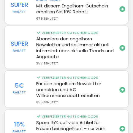
SUPER
Mit diesem Engelhorn-Gutschein
erhalten Sie 10% Rabatt
RABATT
679 BENUTZT
VERIFIZIERTER GUTSCHEINCODE
Abonniere den engelhorn
SUPER
Newsletter und sei immer aktuell
informiert über aktuelle Trends und
RABATT
Angebote
257 BENUTZT
VERIFIZIERTER GUTSCHEINCODE
Für den engelhorn Newsletter
5€
anmelden und 5€
RABATT
Willkommensrabatt erhalten
655 BENUTZT
VERIFIZIERTER GUTSCHEINCODE
Spare 15% auf viele Artikel für
15%
Frauen bei engelhorn – nur zum
RABATT