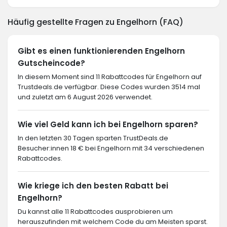
Häufig gestellte Fragen zu Engelhorn (FAQ)
Gibt es einen funktionierenden Engelhorn
Gutscheincode?
In diesem Moment sind 11 Rabattcodes für Engelhorn auf
Trustdeals.de verfügbar. Diese Codes wurden 3514 mal
und zuletzt am 6 August 2026 verwendet.
Wie viel Geld kann ich bei Engelhorn sparen?
In den letzten 30 Tagen sparten TrustDeals.de
Besucher:innen 18 € bei Engelhorn mit 34 verschiedenen
Rabattcodes.
Wie kriege ich den besten Rabatt bei
Engelhorn?
Du kannst alle 11 Rabattcodes ausprobieren um
herauszufinden mit welchem Code du am Meisten sparst.