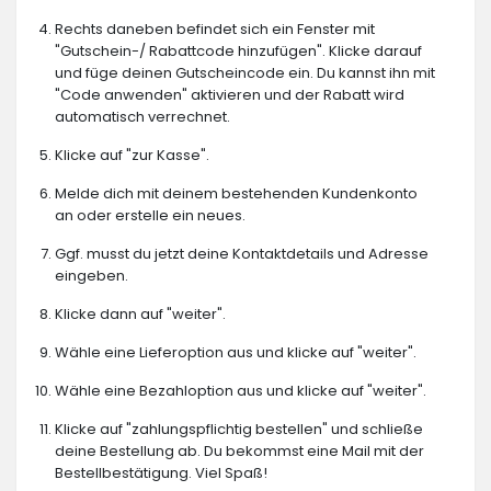
Rechts daneben befindet sich ein Fenster mit
"Gutschein-/ Rabattcode hinzufügen". Klicke darauf
und füge deinen Gutscheincode ein. Du kannst ihn mit
"Code anwenden" aktivieren und der Rabatt wird
automatisch verrechnet.
Klicke auf "zur Kasse".
Melde dich mit deinem bestehenden Kundenkonto
an oder erstelle ein neues.
Ggf. musst du jetzt deine Kontaktdetails und Adresse
eingeben.
Klicke dann auf "weiter".
Wähle eine Lieferoption aus und klicke auf "weiter".
Wähle eine Bezahloption aus und klicke auf "weiter".
Klicke auf "zahlungspflichtig bestellen" und schließe
deine Bestellung ab. Du bekommst eine Mail mit der
Bestellbestätigung. Viel Spaß!