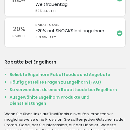
RABATT
Weltfrauentag
525 BENUTZT
RABATTCODE
20%
-20% auf SNOCKS bei engelhorn
RABATT
613 BENUTZT
Rabatte bei Engelhorn
Beliebte Engelhorn Rabattcodes und Angebote
Häufig gestellte Fragen zu Engelhorn (FAQ)
So verwendest du einen Rabattcode bei Engelhorn
Ausgewählte Engelhorn Produkte und
Dienstleistungen
Wenn Sie über Links auf TrustDeals einkaufen, erhalten wir
möglicherweise eine Provision. Sie sollten jeden Gutschein oder
Promo-Code, der Sie interessiert, auf der Händler-Website