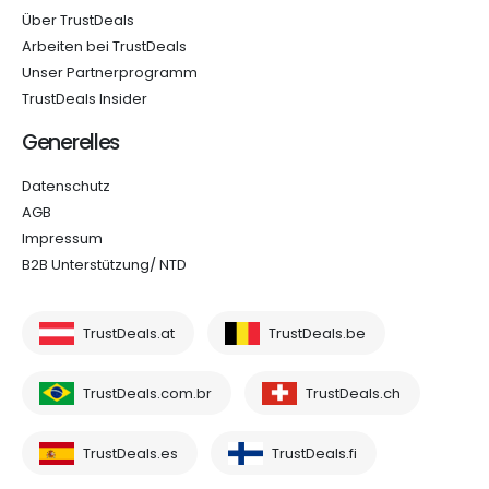
Über TrustDeals
Arbeiten bei TrustDeals
Unser Partnerprogramm
TrustDeals Insider
Generelles
Datenschutz
AGB
Impressum
B2B Unterstützung/ NTD
TrustDeals.at
TrustDeals.be
TrustDeals.com.br
TrustDeals.ch
TrustDeals.es
TrustDeals.fi