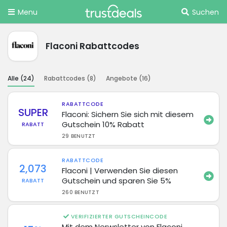
Menu
Suchen
Flaconi Rabattcodes
Alle (
24
)
Rabattcodes (
8
)
Angebote (
16
)
RABATTCODE
SUPER
Flaconi: Sichern Sie sich mit diesem
Gutschein 10% Rabatt
RABATT
29 BENUTZT
RABATTCODE
2,073
Flaconi | Verwenden Sie diesen
Gutschein und sparen Sie 5%
RABATT
260 BENUTZT
VERIFIZIERTER GUTSCHEINCODE
Mit dem Nerwsletter von Flaconi