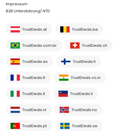
Impressum
B2B Unterstützung/ NTD
TrustDeals.at
TrustDeals.be
TrustDeals.com.br
TrustDeals.ch
TrustDeals.es
TrustDeals.fi
TrustDeals.fr
TrustDeals.co.in
TrustDeals.it
TrustDeals.li
TrustDeals.nl
TrustDeals.no
TrustDeals.pt
TrustDeals.se