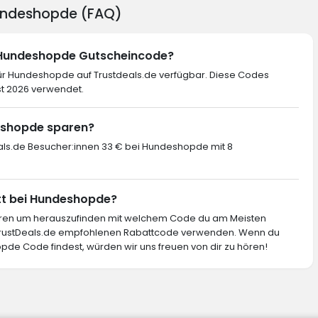
Hundeshopde (FAQ)
n Hundeshopde Gutscheincode?
ür Hundeshopde auf Trustdeals.de verfügbar. Diese Codes
st 2026 verwendet.
deshopde sparen?
eals.de Besucher:innen 33 € bei Hundeshopde mit 8
tt bei Hundeshopde?
ieren um herauszufinden mit welchem Code du am Meisten
 TrustDeals.de empfohlenen Rabattcode verwenden. Wenn du
pde Code findest, würden wir uns freuen von dir zu hören!