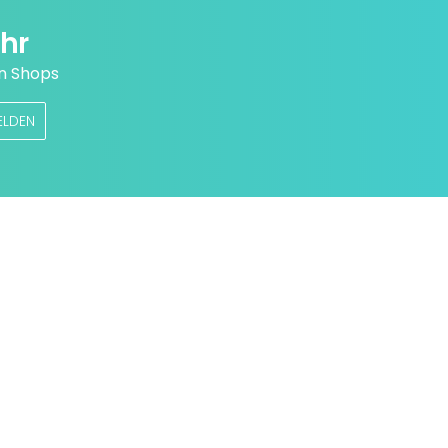
hr
n Shops
ELDEN