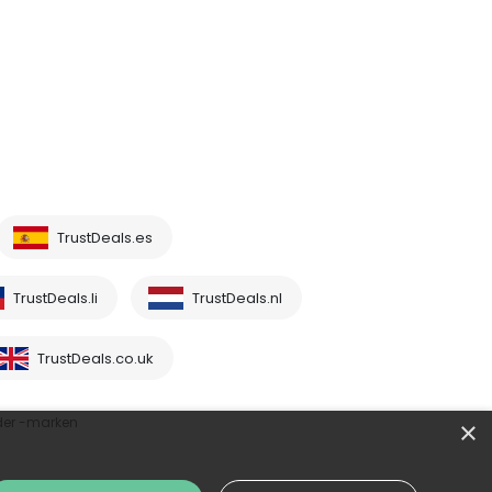
TrustDeals.es
TrustDeals.li
TrustDeals.nl
TrustDeals.co.uk
der -marken
×