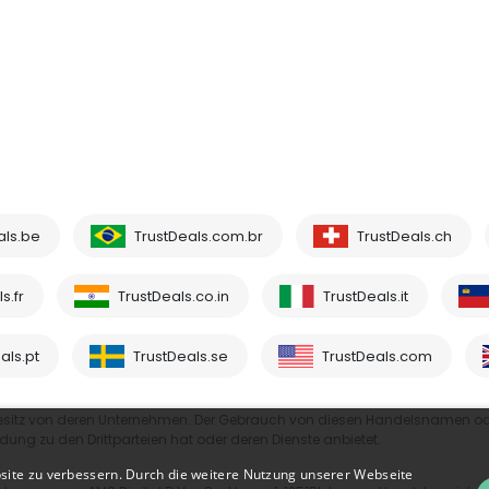
als.be
TrustDeals.com.br
TrustDeals.ch
s.fr
TrustDeals.co.in
TrustDeals.it
als.pt
TrustDeals.se
TrustDeals.com
esitz von deren Unternehmen. Der Gebrauch von diesen Handelsnamen o
ndung zu den Drittparteien hat oder deren Dienste anbietet.
site zu verbessern. Durch die weitere Nutzung unserer Webseite