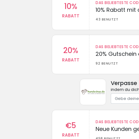
DAS BELIEBTESTE CO
10%
10% Rabatt mit
RABATT
43 BENUTZT
DAS BELIEBTESTE CO
20%
20% Gutschein 
RABATT
92 BENUTZT
Verpasse
indem du dich
DAS BELIEBTESTE CO
€5
Neue Kunden g
RABATT
458 BENUTZT