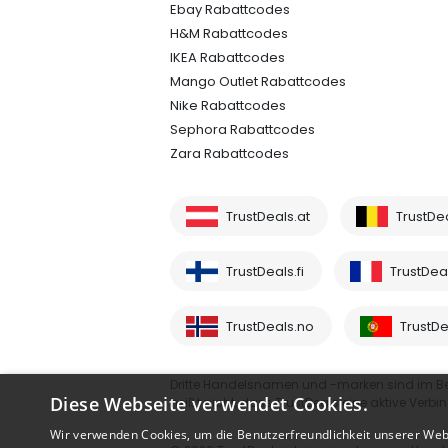
Ebay Rabattcodes
H&M Rabattcodes
IKEA Rabattcodes
Mango Outlet Rabattcodes
Nike Rabattcodes
Sephora Rabattcodes
Zara Rabattcodes
TrustDeals.at
TrustDe
TrustDeals.fi
TrustDeal
TrustDeals.no
TrustDe
Dritte Handelsnamen und -marken sind im B
Diese Webseite verwendet Cookies.
heißt nicht, dass TrustDeals eine aktive Verbi
Wir verwenden Cookies, um die Benutzerfreundlichkeit unserer Web