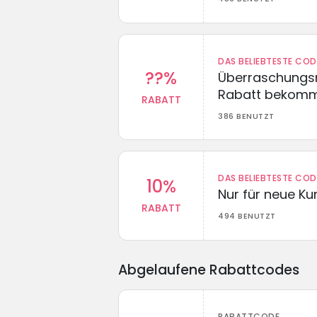
DAS BELIEBTESTE CO
??%
Überraschungsr
Rabatt bekom
RABATT
386 BENUTZT
DAS BELIEBTESTE CO
10%
Nur für neue K
RABATT
494 BENUTZT
Abgelaufene Rabattcodes
RABATTCODE