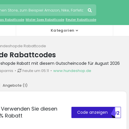
as Rabattcode
Mister Spex Rabattcode
Reuter Rabattcode
Kategorien
undeshopde Rabattcode
de Rabattcodes
eshopde Rabatt mit diesem Gutscheincode für August 2026
sparnis
heute um 05:11
www.hundeshop.de
Angebote (
1
)
 Verwenden Sie diesen
Code anzeigen
MJU2
5% Rabatt