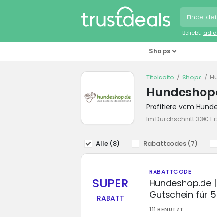
Beliebt:
adid
Shops
Titelseite
Shops
H
Hundeshop
Profitiere vom Hund
Im Durchschnitt 33€ Er
Alle (
8
)
Rabattcodes (
7
)
RABATTCODE
SUPER
Hundeshop.de |
Gutschein für 
RABATT
111 BENUTZT