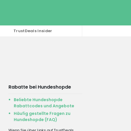
TrustDeals Insider
Rabatte bei Hundeshopde
Beliebte Hundeshopde
Rabattcodes und Angebote
Häufig gestellte Fragen zu
Hundeshopde (FAQ)
Wenn Sie über Links auf TrustDeals