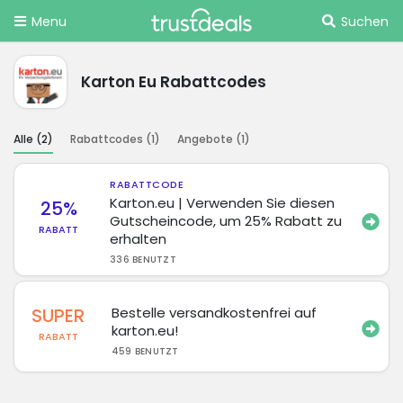
Menu
Suchen
Karton Eu Rabattcodes
Alle (
2
)
Rabattcodes (
1
)
Angebote (
1
)
RABATTCODE
Karton.eu | Verwenden Sie diesen
25%
Gutscheincode, um 25% Rabatt zu
RABATT
erhalten
336 BENUTZT
SUPER
Bestelle versandkostenfrei auf
karton.eu!
RABATT
459 BENUTZT