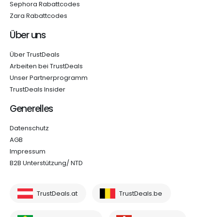
Sephora Rabattcodes
Zara Rabattcodes
Über uns
Über TrustDeals
Arbeiten bei TrustDeals
Unser Partnerprogramm
TrustDeals Insider
Generelles
Datenschutz
AGB
Impressum
B2B Unterstützung/ NTD
TrustDeals.at
TrustDeals.be