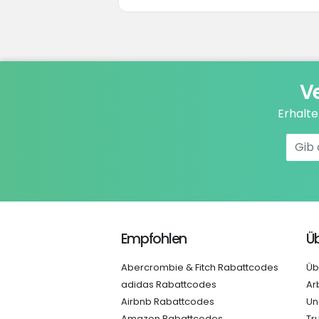
V
Erhalt
Empfohlen
Üb
Abercrombie & Fitch Rabattcodes
Üb
adidas Rabattcodes
Ar
Airbnb Rabattcodes
Un
Amazon Rabattcodes
Tr