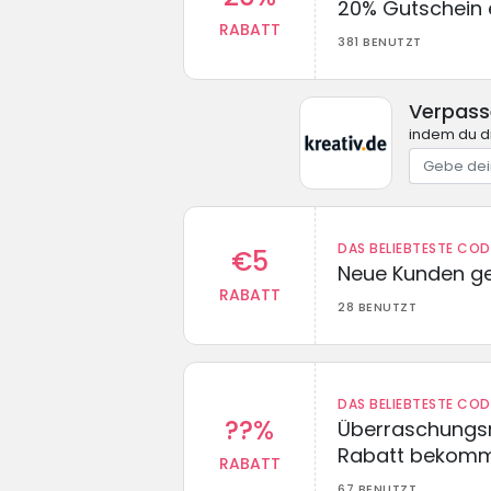
20% Gutschein 
RABATT
381 BENUTZT
Verpass
indem du di
DAS BELIEBTESTE CO
€5
Neue Kunden g
RABATT
28 BENUTZT
DAS BELIEBTESTE CO
??%
Überraschungsr
Rabatt bekom
RABATT
67 BENUTZT