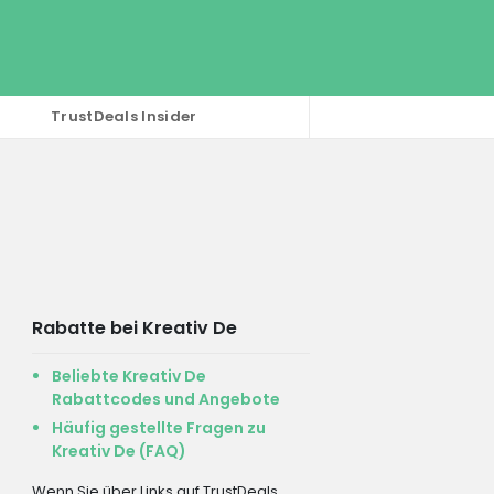
TrustDeals Insider
Rabatte bei Kreativ De
Beliebte Kreativ De
Rabattcodes und Angebote
Häufig gestellte Fragen zu
Kreativ De (FAQ)
Wenn Sie über Links auf TrustDeals