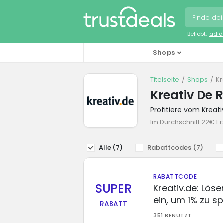
Beliebt:
adid
Shops
Titelseite
Shops
Kr
Kreativ De 
Profitiere vom Krea
Im Durchschnitt 22€ Er
Alle (
7
)
Rabattcodes (
7
)
RABATTCODE
SUPER
Kreativ.de: Lös
ein, um 1% zu s
RABATT
351 BENUTZT