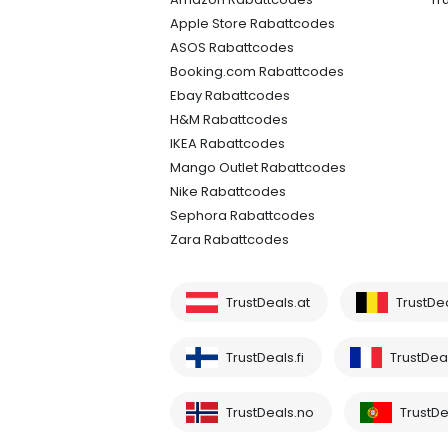
Apple Store Rabattcodes
ASOS Rabattcodes
Booking.com Rabattcodes
Ebay Rabattcodes
H&M Rabattcodes
IKEA Rabattcodes
Mango Outlet Rabattcodes
Nike Rabattcodes
Sephora Rabattcodes
Zara Rabattcodes
TrustDeals.at
TrustDe
TrustDeals.fi
TrustDeal
TrustDeals.no
TrustDe