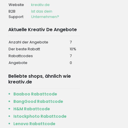
Website
kreativ.de
B2B
Ist das dein
Support
Unternehmen?
Aktuelle Kreativ De Angebote
Anzahl der Angebote
7
Der beste Rabatt
10%
Rabattcodes
7
Angebote
0
Beliebte shops, ähnlich wie
kreativ.de
Baaboo Rabattcode
BangGood Rabattcode
H&M Rabattcode
Istockphoto Rabattcode
Lenovo Rabattcode