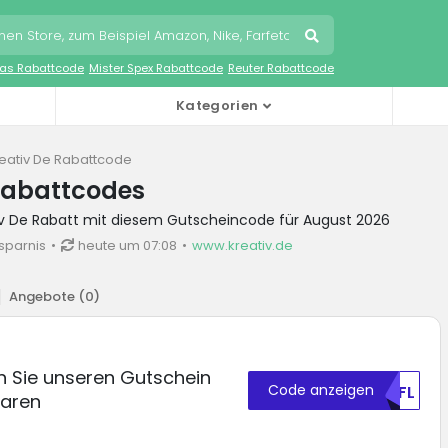
as Rabattcode
Mister Spex Rabattcode
Reuter Rabattcode
Kategorien
eativ De Rabattcode
Rabattcodes
tiv De Rabatt mit diesem Gutscheincode für August 2026
sparnis
heute um 07:08
www.kreativ.de
Angebote (
0
)
en Sie unseren Gutschein
Code anzeigen
VJFL
paren