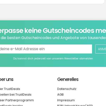
erpasse keine Gutscheincodes me
e die besten Gutscheincodes und Angebote von tausende
ANM
Du kannst dich jederzeit von unserem Newsletter abmelden
er uns
Generelles
er TrustDeals
Datenschutz
beiten bei TrustDeals
AGB
ser Partnerprogramm
Impressum
ustDeals Insider
B2B Unterstützung/ NTD