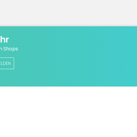
hr
n Shops
ELDEN