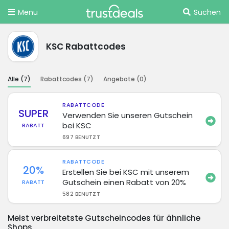
Menu
Suchen
KSC Rabattcodes
Alle (
7
)
Rabattcodes (
7
)
Angebote (
0
)
RABATTCODE
SUPER
Verwenden Sie unseren Gutschein
bei KSC
RABATT
697 BENUTZT
RABATTCODE
20%
Erstellen Sie bei KSC mit unserem
Gutschein einen Rabatt von 20%
RABATT
582 BENUTZT
Meist verbreitetste Gutscheincodes für ähnliche
Shops