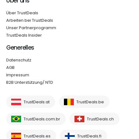
Über uns
Über TrustDeals
Arbeiten bei TrustDeals
Unser Partnerprogramm
TrustDeals Insider
Generelles
Datenschutz
AGB
Impressum
B2B Unterstützung/ NTD
TrustDeals.at
TrustDeals.be
TrustDeals.com.br
TrustDeals.ch
TrustDeals.es
TrustDeals.fi