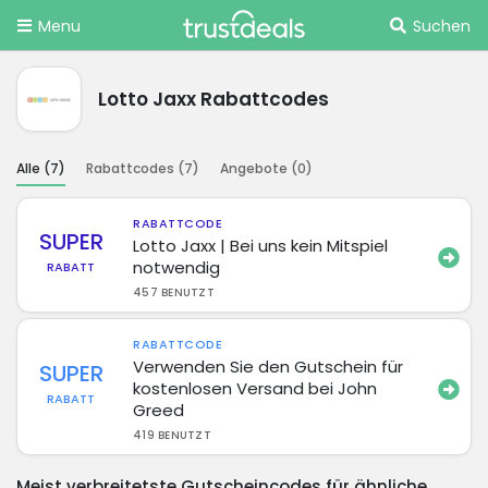
Menu
Suchen
Lotto Jaxx Rabattcodes
Alle (
7
)
Rabattcodes (
7
)
Angebote (
0
)
RABATTCODE
SUPER
Lotto Jaxx | Bei uns kein Mitspiel
notwendig
RABATT
457 BENUTZT
RABATTCODE
Verwenden Sie den Gutschein für
SUPER
kostenlosen Versand bei John
RABATT
Greed
419 BENUTZT
Meist verbreitetste Gutscheincodes für ähnliche