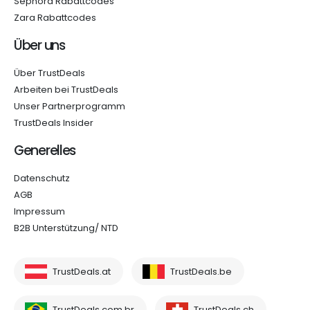
Sephora Rabattcodes
Zara Rabattcodes
Über uns
Über TrustDeals
Arbeiten bei TrustDeals
Unser Partnerprogramm
TrustDeals Insider
Generelles
Datenschutz
AGB
Impressum
B2B Unterstützung/ NTD
TrustDeals.at
TrustDeals.be
TrustDeals.com.br
TrustDeals.ch