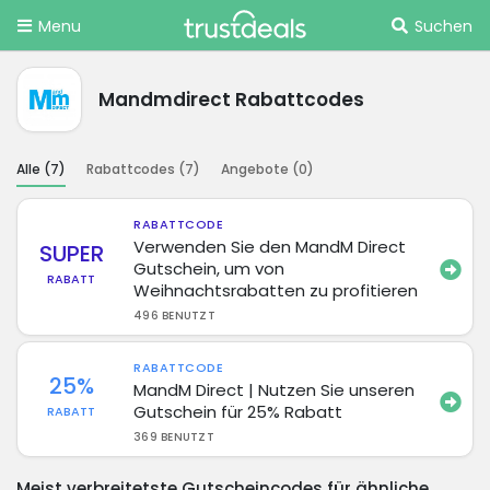
Menu
Suchen
Mandmdirect Rabattcodes
Alle (
7
)
Rabattcodes (
7
)
Angebote (
0
)
RABATTCODE
Verwenden Sie den MandM Direct
SUPER
Gutschein, um von
RABATT
Weihnachtsrabatten zu profitieren
496 BENUTZT
RABATTCODE
25%
MandM Direct | Nutzen Sie unseren
Gutschein für 25% Rabatt
RABATT
369 BENUTZT
Meist verbreitetste Gutscheincodes für ähnliche