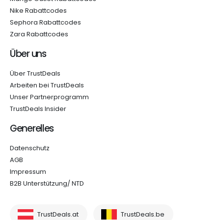
Nike Rabattcodes
Sephora Rabattcodes
Zara Rabattcodes
Über uns
Über TrustDeals
Arbeiten bei TrustDeals
Unser Partnerprogramm
TrustDeals Insider
Generelles
Datenschutz
AGB
Impressum
B2B Unterstützung/ NTD
TrustDeals.at
TrustDeals.be