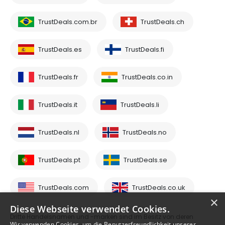
TrustDeals.com.br
TrustDeals.ch
TrustDeals.es
TrustDeals.fi
TrustDeals.fr
TrustDeals.co.in
TrustDeals.it
TrustDeals.li
TrustDeals.nl
TrustDeals.no
TrustDeals.pt
TrustDeals.se
TrustDeals.com
TrustDeals.co.uk
×
Diese Webseite verwendet Cookies.
Dritte Handelsnamen und -marken sind im Besitz von deren
Wir verwenden Cookies, um die Benutzerfreundlichkeit unserer