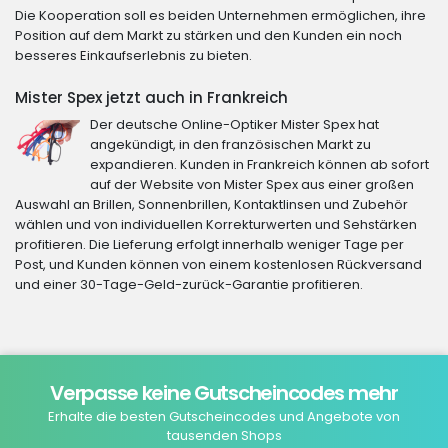
Die Kooperation soll es beiden Unternehmen ermöglichen, ihre
Position auf dem Markt zu stärken und den Kunden ein noch
besseres Einkaufserlebnis zu bieten.
Mister Spex jetzt auch in Frankreich
Der deutsche Online-Optiker Mister Spex hat
angekündigt, in den französischen Markt zu
expandieren. Kunden in Frankreich können ab sofort
auf der Website von Mister Spex aus einer großen
Auswahl an Brillen, Sonnenbrillen, Kontaktlinsen und Zubehör
wählen und von individuellen Korrekturwerten und Sehstärken
profitieren. Die Lieferung erfolgt innerhalb weniger Tage per
Post, und Kunden können von einem kostenlosen Rückversand
und einer 30-Tage-Geld-zurück-Garantie profitieren.
Verpasse keine Gutscheincodes mehr
Erhalte die besten Gutscheincodes und Angebote von
tausenden Shops