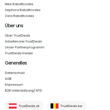
Nike Rabattcodes
Sephora Rabattcodes
Zara Rabattcodes
Über uns
Über TrustDeals
Arbeiten bei TrustDeals
Unser Partnerprogramm
TrustDeals Insider
Generelles
Datenschutz
AGB
Impressum
B2B Unterstützung/ NTD
TrustDeals.at
TrustDeals.be