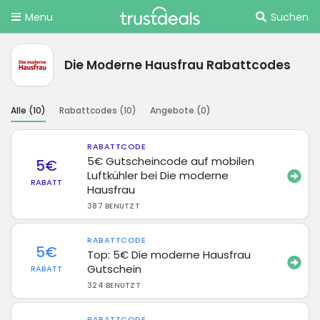
Menu
Suchen
Die Moderne Hausfrau Rabattcodes
Alle (
10
)
Rabattcodes (
10
)
Angebote (
0
)
RABATTCODE
5€ Gutscheincode auf mobilen
5€
Luftkühler bei Die moderne
RABATT
Hausfrau
387 BENUTZT
RABATTCODE
5€
Top: 5€ Die moderne Hausfrau
Gutschein
RABATT
324 BENUTZT
RABATTCODE