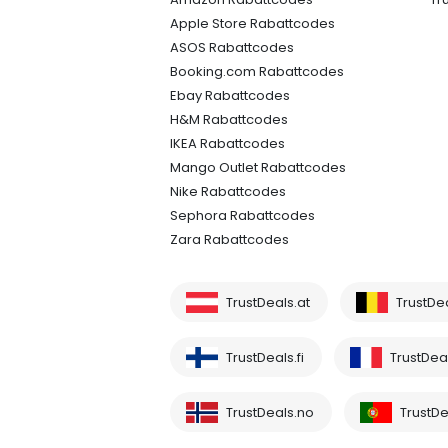
Apple Store Rabattcodes
ASOS Rabattcodes
Booking.com Rabattcodes
Ebay Rabattcodes
H&M Rabattcodes
IKEA Rabattcodes
Mango Outlet Rabattcodes
Nike Rabattcodes
Sephora Rabattcodes
Zara Rabattcodes
TrustDeals.at
TrustDe
TrustDeals.fi
TrustDeal
TrustDeals.no
TrustDe