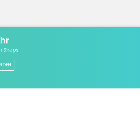
hr
n Shops
ELDEN