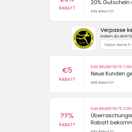
20% Gutschein 
RABATT
606 BENUTZT
Verpasse k
indem du dich f
DAS BELIEBTESTE CO
€5
Neue Kunden g
RABATT
658 BENUTZT
DAS BELIEBTESTE CO
??%
Überraschungsr
Rabatt bekom
RABATT
693 BENUTZT