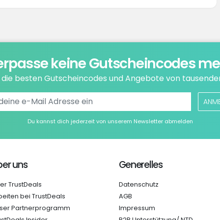
erpasse keine Gutscheincodes me
e die besten Gutscheincodes und Angebote von tausende
ANM
Du kannst dich jederzeit von unserem Newsletter abmelden
er uns
Generelles
er TrustDeals
Datenschutz
beiten bei TrustDeals
AGB
ser Partnerprogramm
Impressum
ustDeals Insider
B2B Unterstützung/ NTD