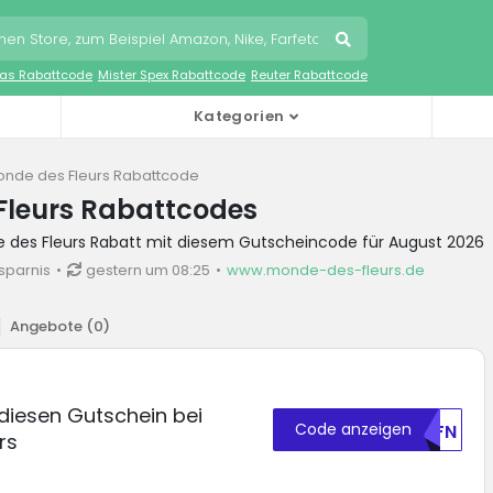
as Rabattcode
Mister Spex Rabattcode
Reuter Rabattcode
Kategorien
nde des Fleurs Rabattcode
Fleurs Rabattcodes
e des Fleurs Rabatt mit diesem Gutscheincode für August 2026
sparnis
gestern um 08:25
www.monde-des-fleurs.de
Angebote (
0
)
diesen Gutschein bei
Code anzeigen
U0FN
rs