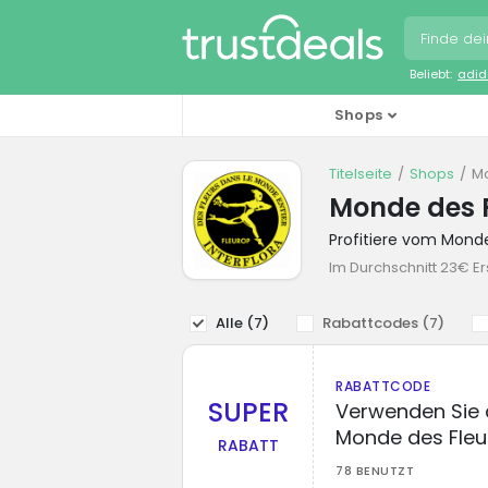
Beliebt:
adid
Shops
Titelseite
Shops
Mo
Monde des 
Profitiere vom Mond
Im Durchschnitt 23€ Er
Alle (
7
)
Rabattcodes (
7
)
RABATTCODE
SUPER
Verwenden Sie 
Monde des Fleu
RABATT
78 BENUTZT