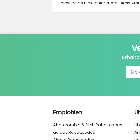
selbst einen funktionierenden Riess Amb
V
Erhalt
Empfohlen
Üb
Abercrombie & Fitch Rabattcodes
Üb
adidas Rabattcodes
Ar
Airbnb Rabattcodes
Un