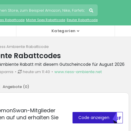
as Rabattcode
Mister Spex Rabattcode
Reuter Rabattcode
Kategorien
ess Ambiente Rabattcode
ente Rabattcodes
s Ambiente Rabatt mit diesem Gutscheincode für August 2026
sparnis
heute um 11:40
www.riess-ambiente.net
Angebote (
0
)
 LemonSwan-Mitglieder
en auf und erhalten Sie
Code anzeigen
U1JF