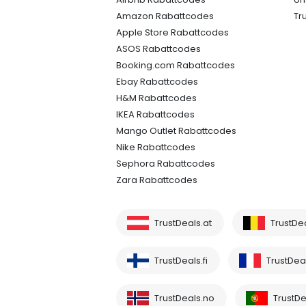
Amazon Rabattcodes
Tr
Apple Store Rabattcodes
ASOS Rabattcodes
Booking.com Rabattcodes
Ebay Rabattcodes
H&M Rabattcodes
IKEA Rabattcodes
Mango Outlet Rabattcodes
Nike Rabattcodes
Sephora Rabattcodes
Zara Rabattcodes
TrustDeals.at
TrustDe
TrustDeals.fi
TrustDeal
TrustDeals.no
TrustDe