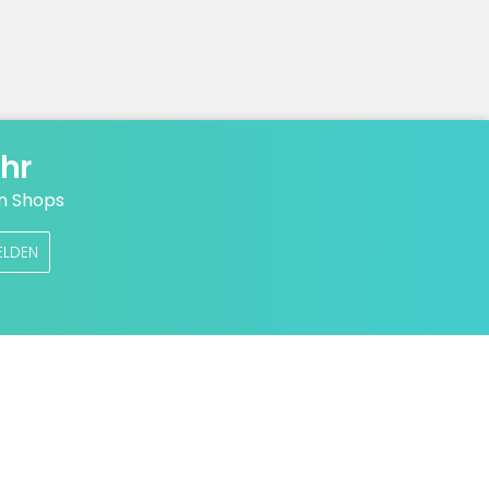
hr
n Shops
ELDEN