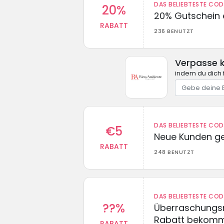
DAS BELIEBTESTE CO
20%
20% Gutschein 
RABATT
236 BENUTZT
Verpasse 
indem du dich 
DAS BELIEBTESTE CO
€5
Neue Kunden g
RABATT
248 BENUTZT
DAS BELIEBTESTE CO
??%
Überraschungsr
Rabatt bekom
RABATT