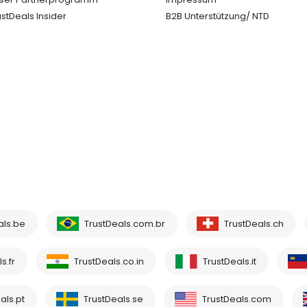
ustDeals Insider
B2B Unterstützung/ NTD
als.be
TrustDeals.com.br
TrustDeals.ch
s.fr
TrustDeals.co.in
TrustDeals.it
als.pt
TrustDeals.se
TrustDeals.com