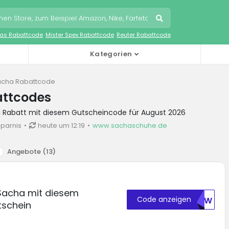
as Rabattcode
Mister Spex Rabattcode
Reuter Rabattcode
Kategorien
acha Rabattcode
ttcodes
a Rabatt mit diesem Gutscheincode für August 2026
sparnis
heute um 12:19
www.sachaschuhe.de
Angebote (
13
)
 Sacha mit diesem
Code anzeigen
BM9W
schein