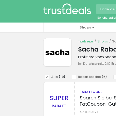
Beliebt:
adid
Shops
Titelseite
Shops
S
Sacha Raba
Profitiere vom Sach
Im Durchschnitt 21€ Er
Alle (
19
)
Rabattcodes (
6
)
RABATTCODE
SUPER
Sparen Sie bei
FatCoupon-Gut
RABATT
47 BENUTZT