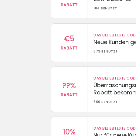
RABATT
184 BENUTZT
DAS BELIEBTESTE CO
€5
Neue Kunden g
RABATT
573 BENUTZT
DAS BELIEBTESTE CO
??%
Überraschungsr
Rabatt bekom
RABATT
680 BENUTZT
DAS BELIEBTESTE CO
10%
Nur für neue K