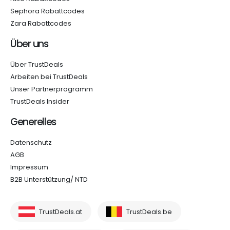
Sephora Rabattcodes
Zara Rabattcodes
Über uns
Über TrustDeals
Arbeiten bei TrustDeals
Unser Partnerprogramm
TrustDeals Insider
Generelles
Datenschutz
AGB
Impressum
B2B Unterstützung/ NTD
TrustDeals.at
TrustDeals.be