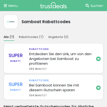
Menu
Suchen
Samboat Rabattcodes
Alle (
7
)
Rabattcodes (
7
)
Angebote (
0
)
RABATTCODE
Entdecken Sie den Link, um von den
SUPER
Angeboten bei Samboat zu
RABATT
profitieren
685 BENUTZT
RABATTCODE
SUPER
Bei Samboat können Sie mit
diesem Gutschein sparen
RABATT
598 BENUTZT
Meist verbreitetste Gutscheincodes für ähnliche