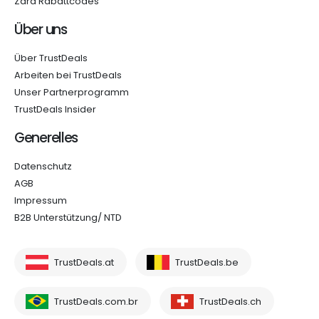
Zara Rabattcodes
Über uns
Über TrustDeals
Arbeiten bei TrustDeals
Unser Partnerprogramm
TrustDeals Insider
Generelles
Datenschutz
AGB
Impressum
B2B Unterstützung/ NTD
TrustDeals.at
TrustDeals.be
TrustDeals.com.br
TrustDeals.ch