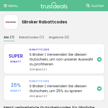
Menu
Suchen
SBroker Rabattcodes
Alle (
7
)
Rabattcodes (
7
)
Angebote (
0
)
RABATTCODE
S Broker | Verwenden Sie diesen
SUPER
Gutschein, um von unserer Auswahl
RABATT
zu profitieren
239 BENUTZT
RABATTCODE
25%
S Broker | Verwenden Sie diesen
Gutschein, um 25% zu sparen
RABATT
459 BENUTZT
Meist verbreitetste Gutscheincodes für ähnliche