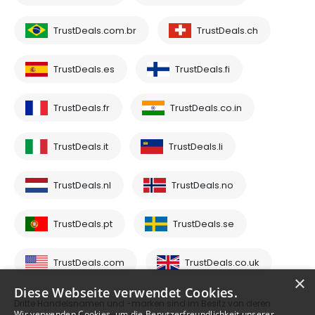
TrustDeals.com.br
TrustDeals.ch
TrustDeals.es
TrustDeals.fi
TrustDeals.fr
TrustDeals.co.in
TrustDeals.it
TrustDeals.li
TrustDeals.nl
TrustDeals.no
TrustDeals.pt
TrustDeals.se
TrustDeals.com
TrustDeals.co.uk
×
Diese Webseite verwendet Cookies.
Dritte Handelsnamen und -marken sind im Besitz von deren
Wir verwenden Cookies, um die Benutzerfreundlichkeit unserer