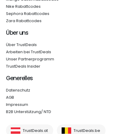
Nike Rabattcodes
Sephora Rabattcodes
Zara Rabattcodes
Über uns
Über TrustDeals
Arbeiten bei TrustDeals
Unser Partnerprogramm
TrustDeals Insider
Generelles
Datenschutz
AGB
Impressum
B2B Unterstützung/ NTD
TrustDeals.at
TrustDeals.be