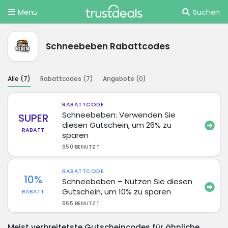
Menu
Suchen
Schneebeben Rabattcodes
Alle (
7
)
Rabattcodes (
7
)
Angebote (
0
)
RABATTCODE
Schneebeben: Verwenden Sie
SUPER
diesen Gutschein, um 26% zu
RABATT
sparen
650 BENUTZT
RABATTCODE
10%
Schneebeben – Nutzen Sie diesen
Gutschein, um 10% zu sparen
RABATT
665 BENUTZT
Meist verbreitetste Gutscheincodes für ähnliche