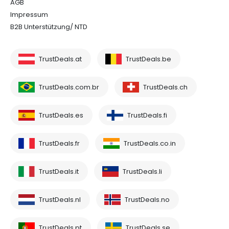
AGB
Impressum
B2B Unterstützung/ NTD
TrustDeals.at
TrustDeals.be
TrustDeals.com.br
TrustDeals.ch
TrustDeals.es
TrustDeals.fi
TrustDeals.fr
TrustDeals.co.in
TrustDeals.it
TrustDeals.li
TrustDeals.nl
TrustDeals.no
TrustDeals.pt
TrustDeals.se