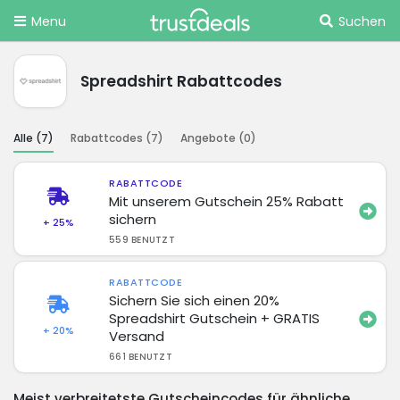
Menu
Suchen
Spreadshirt Rabattcodes
Alle (
7
)
Rabattcodes (
7
)
Angebote (
0
)
RABATTCODE
Mit unserem Gutschein 25% Rabatt
sichern
+ 25%
559 BENUTZT
RABATTCODE
Sichern Sie sich einen 20%
Spreadshirt Gutschein + GRATIS
+ 20%
Versand
661 BENUTZT
Meist verbreitetste Gutscheincodes für ähnliche