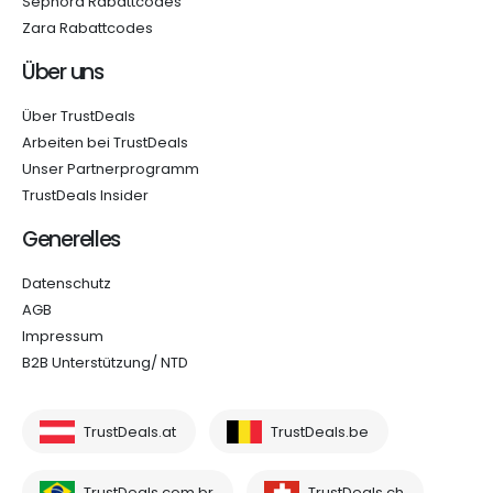
Sephora Rabattcodes
Zara Rabattcodes
Über uns
Über TrustDeals
Arbeiten bei TrustDeals
Unser Partnerprogramm
TrustDeals Insider
Generelles
Datenschutz
AGB
Impressum
B2B Unterstützung/ NTD
TrustDeals.at
TrustDeals.be
TrustDeals.com.br
TrustDeals.ch