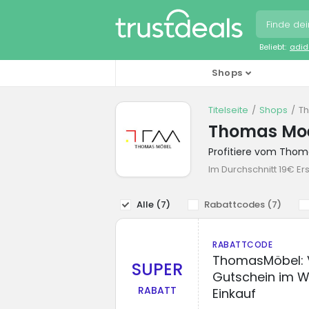
Beliebt:
adid
Shops
Titelseite
Shops
T
Thomas Moe
Profitiere vom Thom
Im Durchschnitt 19€ Er
Alle (
7
)
Rabattcodes (
7
)
RABATTCODE
ThomasMöbel: 
SUPER
Gutschein im We
RABATT
Einkauf