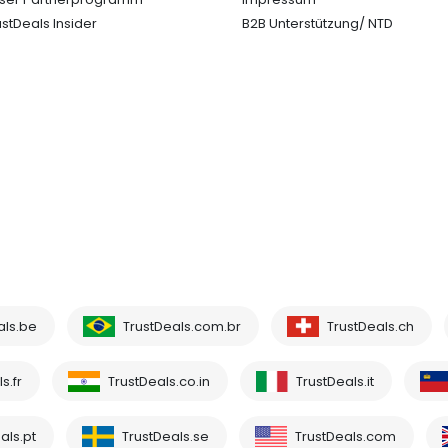
ustDeals Insider
B2B Unterstützung/ NTD
als.be
TrustDeals.com.br
TrustDeals.ch
s.fr
TrustDeals.co.in
TrustDeals.it
als.pt
TrustDeals.se
TrustDeals.com