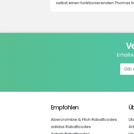
selbst einen funktionierenden Thomas M
V
Erhalt
Empfohlen
Üb
Abercrombie & Fitch Rabattcodes
Üb
adidas Rabattcodes
Ar
Airbnb Rabattcodes
Un