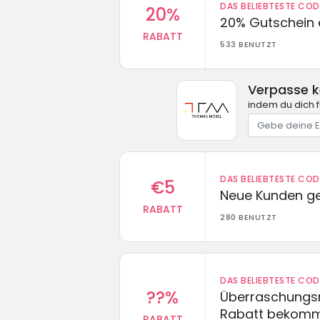
DAS BELIEBTESTE CO
20%
20% Gutschein 
RABATT
533 BENUTZT
Verpasse 
indem du dich 
DAS BELIEBTESTE CO
€5
Neue Kunden g
RABATT
280 BENUTZT
DAS BELIEBTESTE CO
??%
Überraschungsr
Rabatt bekom
RABATT