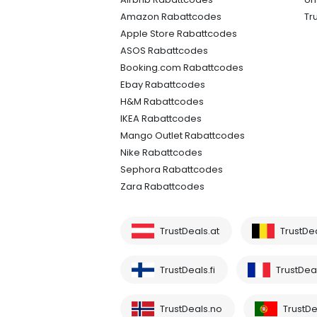
Amazon Rabattcodes
Tr
Apple Store Rabattcodes
ASOS Rabattcodes
Booking.com Rabattcodes
Ebay Rabattcodes
H&M Rabattcodes
IKEA Rabattcodes
Mango Outlet Rabattcodes
Nike Rabattcodes
Sephora Rabattcodes
Zara Rabattcodes
TrustDeals.at
TrustDe
TrustDeals.fi
TrustDeal
TrustDeals.no
TrustDe