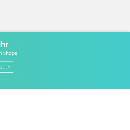
hr
n Shops
ELDEN