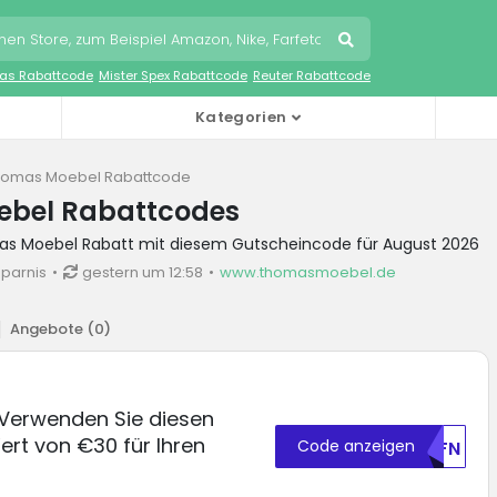
as Rabattcode
Mister Spex Rabattcode
Reuter Rabattcode
Kategorien
homas Moebel Rabattcode
bel Rabattcodes
as Moebel Rabatt mit diesem Gutscheincode für August 2026
sparnis
gestern um 12:58
www.thomasmoebel.de
Angebote (
0
)
Verwenden Sie diesen
rt von €30 für Ihren
Code anzeigen
U0FN