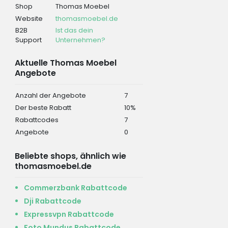
Shop
Thomas Moebel
Website
thomasmoebel.de
B2B
Ist das dein
Support
Unternehmen?
Aktuelle Thomas Moebel
Angebote
Anzahl der Angebote
7
Der beste Rabatt
10%
Rabattcodes
7
Angebote
0
Beliebte shops, ähnlich wie
thomasmoebel.de
Commerzbank Rabattcode
Dji Rabattcode
Expressvpn Rabattcode
Foto Mundus Rabattcode