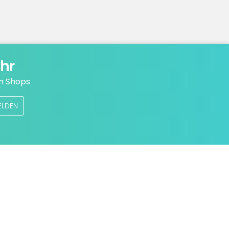
hr
n Shops
ELDEN