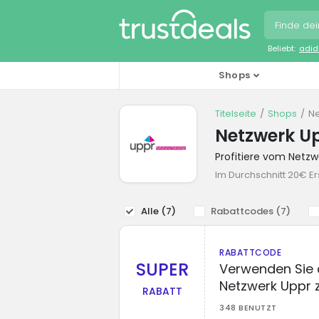
Beliebt:
adid
Shops
Titelseite
Shops
Ne
Netzwerk U
Profitiere vom Netz
Im Durchschnitt 20€ Er
Alle (
7
)
Rabattcodes (
7
)
RABATTCODE
SUPER
Verwenden Sie 
Netzwerk Uppr 
RABATT
348 BENUTZT