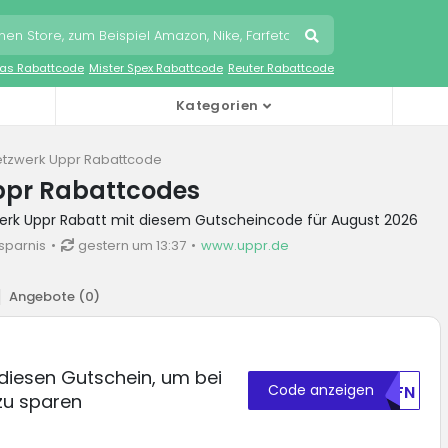
as Rabattcode
Mister Spex Rabattcode
Reuter Rabattcode
Kategorien
tzwerk Uppr Rabattcode
ppr Rabattcodes
werk Uppr Rabatt mit diesem Gutscheincode für August 2026
sparnis
gestern um 13:37
www.uppr.de
Angebote (
0
)
diesen Gutschein, um bei
Code anzeigen
U0FN
zu sparen