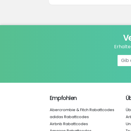
V
Erhalt
Empfohlen
Üb
Abercrombie & Fitch Rabattcodes
Üb
adidas Rabattcodes
Ar
Airbnb Rabattcodes
Un
Amazon Rabattcodes
Tr