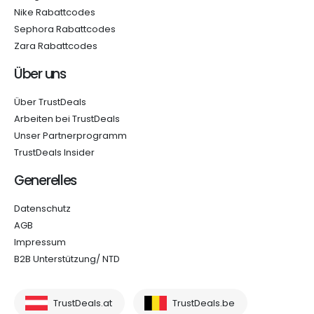
Nike Rabattcodes
Sephora Rabattcodes
Zara Rabattcodes
Über uns
Über TrustDeals
Arbeiten bei TrustDeals
Unser Partnerprogramm
TrustDeals Insider
Generelles
Datenschutz
AGB
Impressum
B2B Unterstützung/ NTD
TrustDeals.at
TrustDeals.be