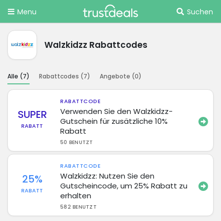
Menu
Suchen
Walzkidzz Rabattcodes
Alle (
7
)
Rabattcodes (
7
)
Angebote (
0
)
RABATTCODE
Verwenden Sie den Walzkidzz-
SUPER
Gutschein für zusätzliche 10%
RABATT
Rabatt
50 BENUTZT
RABATTCODE
Walzkidzz: Nutzen Sie den
25%
Gutscheincode, um 25% Rabatt zu
RABATT
erhalten
582 BENUTZT