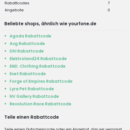
Rabattcodes
7
Angebote
0
Beliebte shops, ähnlich wie yourfone.de
Agoda Rabattcode
Avg Rabattcode
Dhl Rabattcode
Elektroland24 Rabattcode
END. Clothing Rabattcode
Eset Rabattcode
Forge of Empires Rabattcode
Lyra Pet Rabattcode
NV Gallery Rabattcode
Revolution Race Rabattcode
Teile einen Rabattcode
Teile einen Gutscheincode oder ein Angebot, das wir verpasst