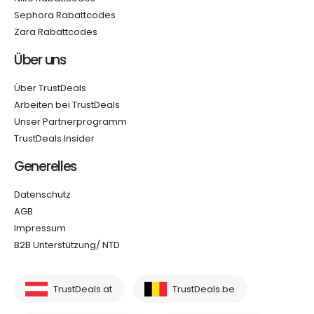
Sephora Rabattcodes
Zara Rabattcodes
Über uns
Über TrustDeals
Arbeiten bei TrustDeals
Unser Partnerprogramm
TrustDeals Insider
Generelles
Datenschutz
AGB
Impressum
B2B Unterstützung/ NTD
TrustDeals.at
TrustDeals.be