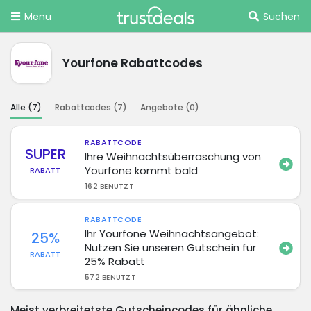
Menu
Suchen
Yourfone Rabattcodes
Alle (
7
)
Rabattcodes (
7
)
Angebote (
0
)
RABATTCODE
SUPER
Ihre Weihnachtsüberraschung von
Yourfone kommt bald
RABATT
162 BENUTZT
RABATTCODE
Ihr Yourfone Weihnachtsangebot:
25%
Nutzen Sie unseren Gutschein für
RABATT
25% Rabatt
572 BENUTZT
Meist verbreitetste Gutscheincodes für ähnliche