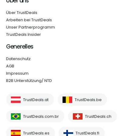
Über uns
Über TrustDeals
Arbeiten bei TrustDeals
Unser Partnerprogramm
TrustDeals Insider
Generelles
Datenschutz
AGB
Impressum
B2B Unterstützung/ NTD
TrustDeals.at
TrustDeals.be
TrustDeals.com.br
TrustDeals.ch
TrustDeals.es
TrustDeals.fi