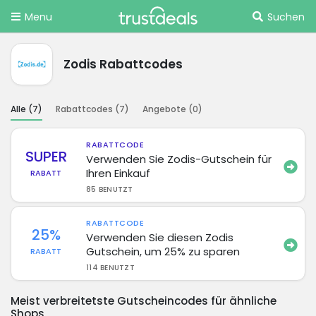
Menu
Suchen
Zodis Rabattcodes
Alle (
7
)
Rabattcodes (
7
)
Angebote (
0
)
RABATTCODE
SUPER
Verwenden Sie Zodis-Gutschein für
Ihren Einkauf
RABATT
85 BENUTZT
RABATTCODE
25%
Verwenden Sie diesen Zodis
Gutschein, um 25% zu sparen
RABATT
114 BENUTZT
Meist verbreitetste Gutscheincodes für ähnliche
Shops