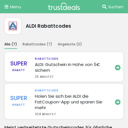
Menu
Suchen
ALDI Rabattcodes
Alle (
7
)
Rabattcodes (
7
)
Angebote (
0
)
RABATTCODE
SUPER
ALDI: Gutschein in Höhe von 5€
sichern
RABATT
25 BENUTZT
RABATTCODE
Holen Sie sich bei ALDI die
SUPER
FatCoupon-App und sparen Sie
RABATT
mehr
328 BENUTZT
Meist verbreitetste Gutscheincodes für ähnliche