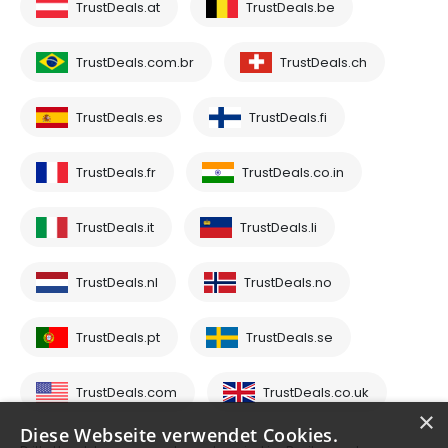
TrustDeals.at
TrustDeals.be
TrustDeals.com.br
TrustDeals.ch
TrustDeals.es
TrustDeals.fi
TrustDeals.fr
TrustDeals.co.in
TrustDeals.it
TrustDeals.li
TrustDeals.nl
TrustDeals.no
TrustDeals.pt
TrustDeals.se
TrustDeals.com
TrustDeals.co.uk
×
Diese Webseite verwendet Cookies.