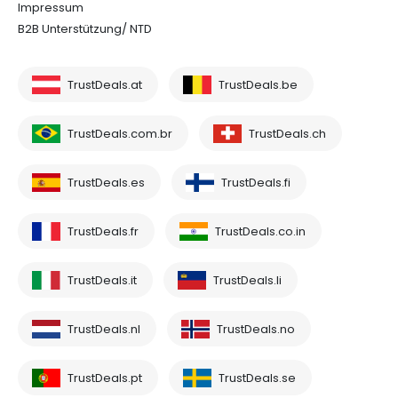
Impressum
B2B Unterstützung/ NTD
TrustDeals.at
TrustDeals.be
TrustDeals.com.br
TrustDeals.ch
TrustDeals.es
TrustDeals.fi
TrustDeals.fr
TrustDeals.co.in
TrustDeals.it
TrustDeals.li
TrustDeals.nl
TrustDeals.no
TrustDeals.pt
TrustDeals.se