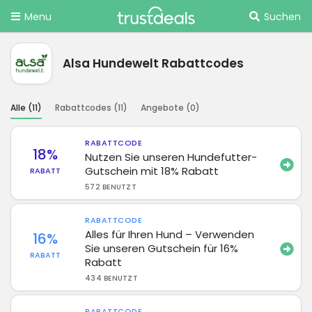
Menu
Suchen
Alsa Hundewelt Rabattcodes
Alle (
11
)
Rabattcodes (
11
)
Angebote (
0
)
RABATTCODE
18%
Nutzen Sie unseren Hundefutter-
Gutschein mit 18% Rabatt
RABATT
572 BENUTZT
RABATTCODE
Alles für Ihren Hund – Verwenden
16%
Sie unseren Gutschein für 16%
RABATT
Rabatt
434 BENUTZT
RABATTCODE